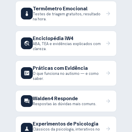
Termômetro Emocional
device_thermostat
arrow_forward
Testes de triagem gratuitos, resultado
na hora.
Enciclopédia iW4
travel_explore
arrow_forward
ABA, TEA e evidências explicados com
clareza.
Práticas com Evidência
fact_check
arrow_forward
O que funciona no autismo — e como
saber.
Walden4 Responde
forum
arrow_forward
Respostas às dúvidas mais comuns.
Experimentos de Psicologia
science
arrow_forward
Clássicos da psicologia, interativos no