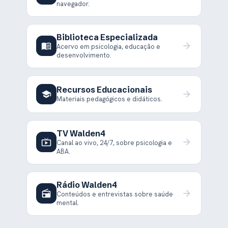
navegador.
Biblioteca Especializada
menu_book
arrow_forward
Acervo em psicologia, educação e
desenvolvimento.
Recursos Educacionais
school
arrow_forward
Materiais pedagógicos e didáticos.
TV Walden4
live_tv
arrow_forward
Canal ao vivo, 24/7, sobre psicologia e
ABA.
Rádio Walden4
radio
arrow_forward
Conteúdos e entrevistas sobre saúde
mental.