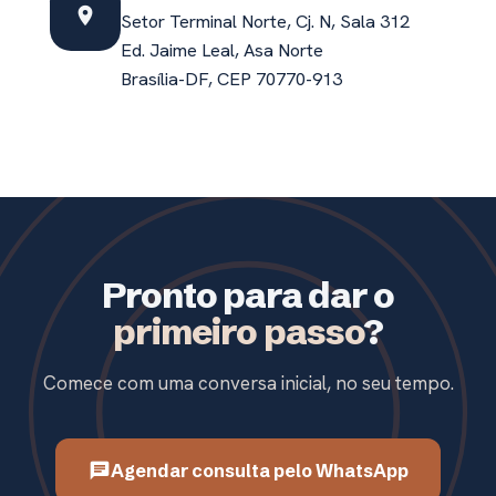
place
Setor Terminal Norte, Cj. N, Sala 312
Ed. Jaime Leal, Asa Norte
Brasília-DF, CEP 70770-913
Pronto para dar o
primeiro passo
?
Comece com uma conversa inicial, no seu tempo.
Agendar consulta pelo WhatsApp
chat