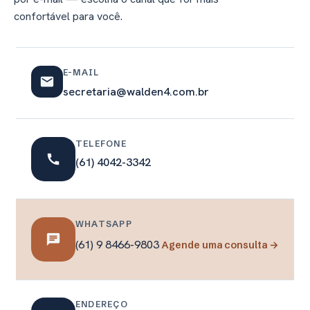
confortável para você.
E-MAIL
mail
secretaria@walden4.com.br
TELEFONE
call
(61) 4042-3342
WHATSAPP
chat
(61) 9 8466-9803
Agende uma consulta →
ENDEREÇO