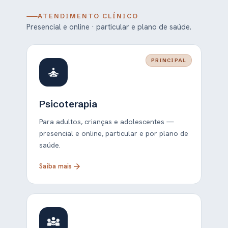
ATENDIMENTO CLÍNICO
Presencial e online · particular e plano de saúde.
PRINCIPAL
self_improvement
Psicoterapia
Para adultos, crianças e adolescentes —
presencial e online, particular e por plano de
saúde.
Saiba mais
arrow_forward
diversity_3