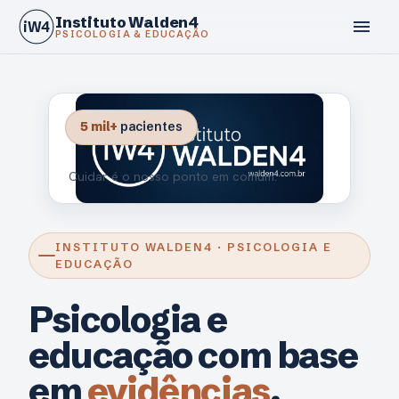
Instituto Walden4
menu
iW4
PSICOLOGIA & EDUCAÇÃO
5 mil+
pacientes
Cuidar é o nosso ponto em comum.
INSTITUTO WALDEN4 · PSICOLOGIA E
EDUCAÇÃO
Psicologia e
educação com base
em
evidências
.
calendar_today